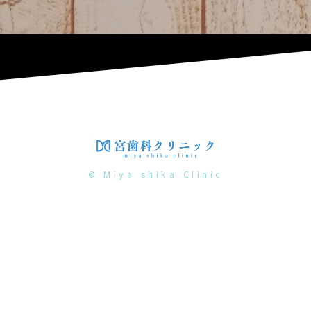
© Miya shika Clinic